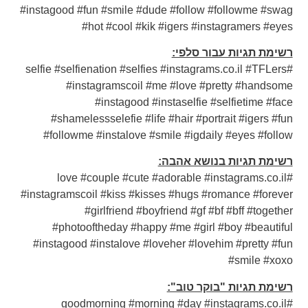
#instagood #fun #smile #dude #follow #followme #swag
#hot #cool #kik #igers #instagramers #eyes
רשימת תגיות עבור סלפי:
#selfie #selfienation #selfies #instagrams.co.il #TFLers
#instagramscoil #me #love #pretty #handsome
#instagood #instaselfie #selfietime #face
#shamelessselefie #life #hair #portrait #igers #fun
#followme #instalove #smile #igdaily #eyes #follow
רשימת תגיות בנושא אהבה:
#love #couple #cute #adorable #instagrams.co.il
#instagramscoil #kiss #kisses #hugs #romance #forever
#girlfriend #boyfriend #gf #bf #bff #together
#photooftheday #happy #me #girl #boy #beautiful
#instagood #instalove #loveher #lovehim #pretty #fun
#smile #xoxo
רשימת תגיות "בוקר טוב":
#goodmorning #morning #day #instagrams.co.il