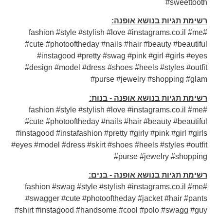
#sweettooth
רשימת תגיות בנושא אופנה:
#fashion #style #stylish #love #instagrams.co.il #me
#cute #photooftheday #nails #hair #beauty #beautiful
#instagood #pretty #swag #pink #girl #girls #eyes
#design #model #dress #shoes #heels #styles #outfit
#purse #jewelry #shopping #glam
רשימת תגיות בנושא אופנה - בנות:
#fashion #style #stylish #love #instagrams.co.il #me
#cute #photooftheday #nails #hair #beauty #beautiful
#instagood #instafashion #pretty #girly #pink #girl #girls
#eyes #model #dress #skirt #shoes #heels #styles #outfit
#purse #jewelry #shopping
רשימת תגיות בנושא אופנה - בנים:
#fashion #swag #style #stylish #instagrams.co.il #me
#swagger #cute #photooftheday #jacket #hair #pants
#shirt #instagood #handsome #cool #polo #swagg #guy