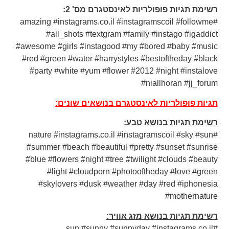
רשימת תגיות פופולריות לאינסטגרם מס' 2:
#amazing #instagrams.co.il #instagramscoil #followme
#all_shots #textgram #family #instago #igaddict
#awesome #girls #instagood #my #bored #baby #music
#red #green #water #harrystyles #bestoftheday #black
#party #white #yum #flower #2012 #night #instalove
#niallhoran #jj_forum
תגיות פופולריות לאינסטגרם בנושאים שונים:
רשימת תגיות בנושא טבע:
#nature #instagrams.co.il #instagramscoil #sky #sun
#summer #beach #beautiful #pretty #sunset #sunrise
#blue #flowers #night #tree #twilight #clouds #beauty
#light #cloudporn #photooftheday #love #green
#skylovers #dusk #weather #day #red #iphonesia
#mothernature
רשימת תגיות בנושא מזג אוויר:
#sun #sunny #sunnyday #instagrams.co.il