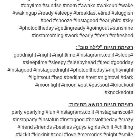
#daytime #sunrise #morn #awake #wakeup #wake
#wakingup #ready #sleepy #breakfast #tired #sluggish
#bed #snooze #instagood #earlybird #sky
#photooftheday #gettingready #goingout #sunshine
#instamorning #work #early #fresh #refreshed
רשימת תגיות "לילה טוב":
#goodnight #night #nighttime #instagrams.co.il #sleep
#sleeptime #sleepy #sleepyhead #tired #goodday
#instagood #instagoodnight #photooftheday #nightynight
#lightsout #bed #bedtime #rest #nightowl #dark
#moonlight #moon #out #passout #knockout
#knockedout
רשימת תגיות בנושא מסיבות:
#party #partying #fun #instagrams.co.il #instagramscoil
#instaparty #instafun #instagood #bestoftheday #crazy
#friend #friends #besties #guys #girls #chill #chilling
#kickit #kickinit #cool #love #memories #night #smile