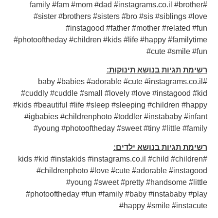
#family #fam #mom #dad #instagrams.co.il #brother
#sister #brothers #sisters #bro #sis #siblings #love
#instagood #father #mother #related #fun
#photooftheday #children #kids #life #happy #familytime
#cute #smile #fun
רשימת תגיות בנושא תינוקות:
#baby #babies #adorable #cute #instagrams.co.il
#cuddly #cuddle #small #lovely #love #instagood #kid
#kids #beautiful #life #sleep #sleeping #children #happy
#igbabies #childrenphoto #toddler #instababy #infant
#young #photooftheday #sweet #tiny #little #family
רשימת תגיות בנושא ילדים:
#kids #kid #instakids #instagrams.co.il #child #children
#childrenphoto #love #cute #adorable #instagood
#young #sweet #pretty #handsome #little
#photooftheday #fun #family #baby #instababy #play
#happy #smile #instacute