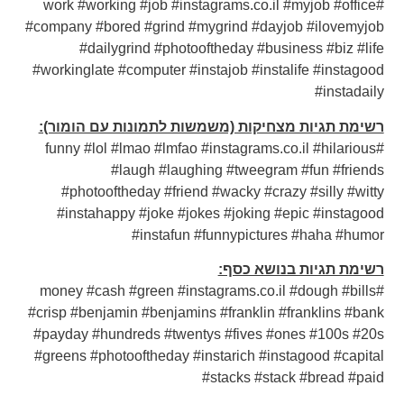
#work #working #job #instagrams.co.il #myjob #office
#company #bored #grind #mygrind #dayjob #ilovemyjob
#dailygrind #photooftheday #business #biz #life
#workinglate #computer #instajob #instalife #instagood
#instadaily
רשימת תגיות מצחיקות (משמשות לתמונות עם הומור):
#funny #lol #lmao #lmfao #instagrams.co.il #hilarious
#laugh #laughing #tweegram #fun #friends
#photooftheday #friend #wacky #crazy #silly #witty
#instahappy #joke #jokes #joking #epic #instagood
#instafun #funnypictures #haha #humor
רשימת תגיות בנושא כסף:
#money #cash #green #instagrams.co.il #dough #bills
#crisp #benjamin #benjamins #franklin #franklins #bank
#payday #hundreds #twentys #fives #ones #100s #20s
#greens #photooftheday #instarich #instagood #capital
#stacks #stack #bread #paid