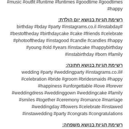
#music #outfit #funtime #funtimes #goodtime #goodtimes
#happy
רשימת תגיות בנושא יום הולדת:
#birthday #bday #party #instagrams.co.il #instabday
#bestoftheday #birthdaycake #cake #friends #celebrate
#photooftheday #instagood #candle #candles #happy
#young #old #years #instacake #happybirthday
#instabirthday #born #family
רשימת תגיות בנושא חתונה:
#wedding #party #weddingparty #instagrams.co.il
#celebration #bride #groom #bridesmaids #happy
#happiness #unforgettable #love #forever
#weddingdress #weddinggown #weddingcake #family
#smiles #together #ceremony #romance #marriage
#weddingday #flowers #celebrate #instawed
#instawedding #party #congrats #congratulations
רשימת תגיות בנושא משפחה: