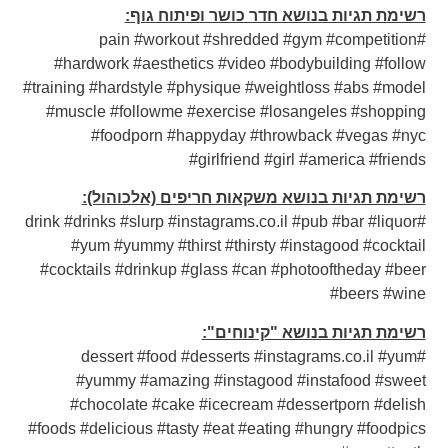
רשימת תגיות בנושא חדר כושר ופיתוח גוף:
#pain #workout #shredded #gym #competition
#hardwork #aesthetics #video #bodybuilding #follow
#training #hardstyle #physique #weightloss #abs #model
#muscle #followme #exercise #losangeles #shopping
#foodporn #happyday #throwback #vegas #nyc
#girlfriend #girl #america #friends
רשימת תגיות בנושא משקאות חריפים (אלכוהול):
#drink #drinks #slurp #instagrams.co.il #pub #bar #liquor
#yum #yummy #thirst #thirsty #instagood #cocktail
#cocktails #drinkup #glass #can #photooftheday #beer
#beers #wine
רשימת תגיות בנושא "קינוחים":
#dessert #food #desserts #instagrams.co.il #yum
#yummy #amazing #instagood #instafood #sweet
#chocolate #cake #icecream #dessertporn #delish
#foods #delicious #tasty #eat #eating #hungry #foodpics