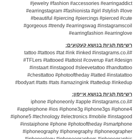
#jewelry #fashion #accessories #earringaddict
#earringstagram #fashionista #girl #stylish #love
#beautiful #piercing #piercings #pierced #cute
#gorgeous #trendy #earringswag #instagramscoil
#earringfashion #earringlove
רשימת תגיות בנושא קעקועים:
#tattoo #tattoos #tat #ink #inked #instagrams.co.il
#TFLers #tattooed #tattoist #coverup #art #design
#instaart #instagood #sleevetattoo #handtattoo
#chesttattoo #photooftheday #tatted #instatattoo
#bodyart #tatts #tats #amazingink #tattedup #inkedup
רשימת תגיות בנושא אייפון:
#iphone #iphoneonly #apple #instagrams.co.il
#appleiphone #ios #iphone3g #iphone3gs #iphone4
#iphone5 #technology #electronics #mobile #instagood
#instaiphone #phone #photooftheday #smartphone
#iphoneography #iphonegraphy #iphoneographer
#iphoneology #iphoneographers #iphonegraphic