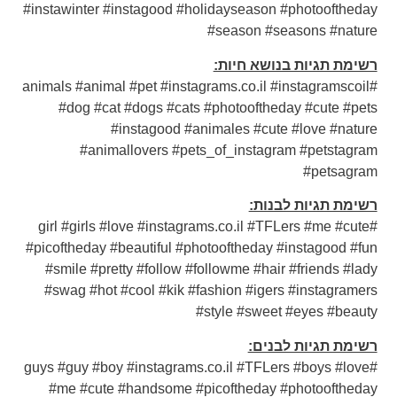
#instawinter #instagood #holidayseason #photooftheday
#season #seasons #nature
רשימת תגיות בנושא חיות:
#animals #animal #pet #instagrams.co.il #instagramscoil
#dog #cat #dogs #cats #photooftheday #cute #pets
#instagood #animales #cute #love #nature
#animallovers #pets_of_instagram #petstagram
#petsagram
רשימת תגיות לבנות:
#girl #girls #love #instagrams.co.il #TFLers #me #cute
#picoftheday #beautiful #photooftheday #instagood #fun
#smile #pretty #follow #followme #hair #friends #lady
#swag #hot #cool #kik #fashion #igers #instagramers
#style #sweet #eyes #beauty
רשימת תגיות לבנים:
#guys #guy #boy #instagrams.co.il #TFLers #boys #love
#me #cute #handsome #picoftheday #photooftheday