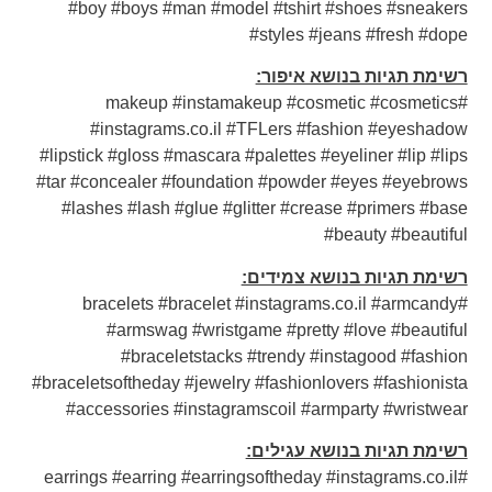
#boy #boys #man #model #tshirt #shoes #sneakers
#styles #jeans #fresh #dope
רשימת תגיות בנושא איפור:
#makeup #instamakeup #cosmetic #cosmetics
#instagrams.co.il #TFLers #fashion #eyeshadow
#lipstick #gloss #mascara #palettes #eyeliner #lip #lips
#tar #concealer #foundation #powder #eyes #eyebrows
#lashes #lash #glue #glitter #crease #primers #base
#beauty #beautiful
רשימת תגיות בנושא צמידים:
#bracelets #bracelet #instagrams.co.il #armcandy
#armswag #wristgame #pretty #love #beautiful
#braceletstacks #trendy #instagood #fashion
#braceletsoftheday #jewelry #fashionlovers #fashionista
#accessories #instagramscoil #armparty #wristwear
רשימת תגיות בנושא עגילים:
#earrings #earring #earringsoftheday #instagrams.co.il