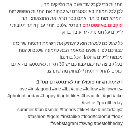
התגיות כדי לקבל עוד פעם את הלייקים מהן,
לכן לכל תמונה באינסטגרם יש לבחור את התגיות הפופולריות
והמתאימות ביותר ואתם כבר תראו את התוצאות: יותר
עוקבים באינסטגרם
הפרטי שלכם, יותר עניין ויותר תגובות /
לייקים על תמונות - זה עובד בדוק!
כל שעליכם לעשות הוא להעתיק את רשימת התגיות שריכזנו
עבורכם לפי נושאים במאמר הבא לתמונה שלכם ולהנות
מכמות לייקים גדולה! והכל בחינם!
בכל קבוצה שריכזנו עבורכם יש 30 תגיות לאינסטגרם - אתם
יכולים להחליף תגית / למחוק מה שתרצו.
רשימת תגיות פופולריות לאינסטגרם מס' 1:
#love #instagood #me #tbt #cute #follow #followme
#photooftheday #happy #tagforlikes #beautiful #girl #like
#selfie #picoftheday
#summer #fun #smile #friends #like4like #instadaily
#fashion #igers #instalike #food#colorful #look
#webstagram #swag #bestoftheday