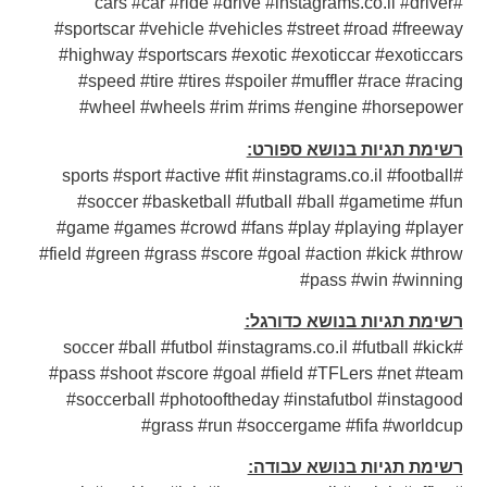
#cars #car #ride #drive #instagrams.co.il #driver
#sportscar #vehicle #vehicles #street #road #freeway
#highway #sportscars #exotic #exoticcar #exoticcars
#speed #tire #tires #spoiler #muffler #race #racing
#wheel #wheels #rim #rims #engine #horsepower
רשימת תגיות בנושא ספורט:
#sports #sport #active #fit #instagrams.co.il #football
#soccer #basketball #futball #ball #gametime #fun
#game #games #crowd #fans #play #playing #player
#field #green #grass #score #goal #action #kick #throw
#pass #win #winning
רשימת תגיות בנושא כדורגל:
#soccer #ball #futbol #instagrams.co.il #futball #kick
#pass #shoot #score #goal #field #TFLers #net #team
#soccerball #photooftheday #instafutbol #instagood
#grass #run #soccergame #fifa #worldcup
רשימת תגיות בנושא עבודה: