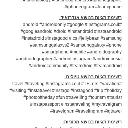
#iphoneogram #teamiphone
רשימת תגיות בנושא אנדרואיד:
#android #androidonly #google #instagrams.co.il
#googleandroid #droid #instandroid #instaandroid
#instadroid #instagood #ics #jellybean #samsung
#samsunggalaxys2 #samsunggalaxy #phone
#smartphone #mobile #androidography
#androidographer #androidinstagram #androidnesia
#androidcommunity #teamdroid #teamandroid
רשימת תגיות בנושא טיולים:
#travel #traveling #instagrams.co.il #TFLers #vacation
#visiting #instatravel #instago #instagood #trip #holiday
#photooftheday #fun #travelling #tourism #tourist
#instapassport #instatraveling #mytravelgram
#travelgram #travelingram #igtravel
רשימת תגיות בנושא מכוניות: