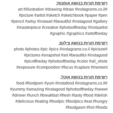
רשימת תגיות בנושא אומנות:
#art #illustration #drawing #draw #instagrams.co.il
#picture #artist #sketch #sketchbook #paper #pen
#pencil #artsy #instaart #beautiful #instagood #gallery
#masterpiece #creative #photooftheday #instaartist
#graphic #graphics #artoftheday
רשימת תגיות בנושא צילום:
#photo #photos #pic #pics #instagrams.co.il #picture
#pictures #snapshot #art #beautiful #instagood
#picoftheday #photooftheday #color #all_shots
#exposure #composition #focus #capture #moment
רשימת תגיות בנושא אוכל:
#food #foodporn #yum #instafood #instagrams.co.il
#yummy #amazing #instagood #photooftheday #sweet
#dinner #lunch #breakfast #fresh #tasty #food #delish
#delicious #eating #foodpic #foodpics #eat #hungry
#foodgasm #hot #foods