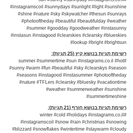
#instagramscoil #sunnydays #sunlight #light #sunshine
#shine #nature #sky #skywatcher #thesun #sunrays
#photooftheday #beautiful #beautifulday #weather
#summer #goodday #goodweather #instasunny
#instasun #instagood #clearskies #clearsky #blueskies
#lookup #bright #brightsun
רשימת תגיות בנושא קיץ (25 תגיות):
#summer #summertime #sun #instagrams.co.il #hot
#sunny #warm #fun #beautiful #sky #clearskys #season
#seasons #instagood #instasummer #photooftheday
#nature #TFLers #clearsky #bluesky #vacationtime
#weather #summerweather #sunshine
#summertimeshine
רשימת תגיות בנושא חורף (21 תגיות):
#winter #cold #holidays #instagrams.co.il
#instagramscoil #snow #rain #christmas #snowing
#blizzard #snowflakes #wintertime #staywarm #cloudy