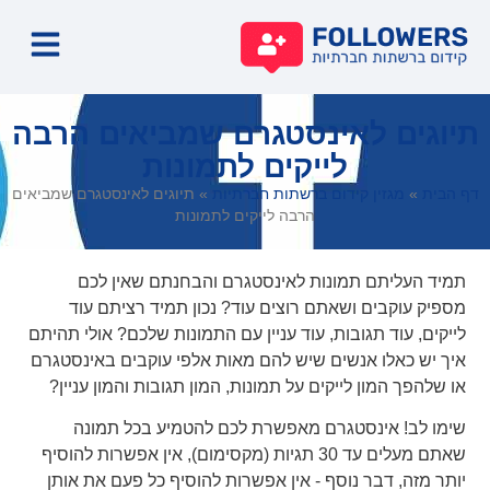
קידו
קידו
קידו
קידו
תיוגים לאינסטגרם שמביאים הרבה
לייקים לתמונות
דף הבית
»
מגזין קידום ברשתות חברתיות
»
תיוגים לאינסטגרם שמביאים
הרבה לייקים לתמונות
תמיד העליתם תמונות לאינסטגרם והבחנתם שאין לכם
מספיק עוקבים ושאתם רוצים עוד? נכון תמיד רציתם עוד
לייקים, עוד תגובות, עוד עניין עם התמונות שלכם? אולי תהיתם
איך יש כאלו אנשים שיש להם מאות אלפי עוקבים באינסטגרם
או שלהפך המון לייקים על תמונות, המון תגובות והמון עניין?
שימו לב! אינסטגרם מאפשרת לכם להטמיע בכל תמונה
שאתם מעלים עד 30 תגיות (מקסימום), אין אפשרות להוסיף
יותר מזה, דבר נוסף - אין אפשרות להוסיף כל פעם את אותן