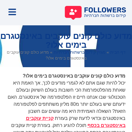
קידו
קידו
קידו
קידו
מדוע כולם קונים עוקבים באינסטגרם
בימים אלו?
דף הבית
»
מגזין קידום ברשתות חברתיות
»
מדוע כולם קונים עוקבים
באינסטגרם בימים אלו?
מדוע כולם קונים עוקבים באינסטגרם בימים אלו?
יכול להיות שגם אתם לא לגמרי מודעים לכך, אך האמת היא
שאחת מהפלטפורמות הכי חשובות בעולם השיווק ובעולם
הטכנולוגי שבו אנחנו חיים זו הפלטפורמה של אינסטגרם.
האם
ידעתם שיש בעולם יותר מ80 מליון משתתפים לפלטפורמה
הזאת? השאלה האמיתית היא מה עושים עם חשבון
באינסטגרם וכדאי לדעת שרק בעזרת
קניית עוקבים
באינסטגרם בכסף
תוכלו להגיע רחוק. בעזרת קניית עוקבים